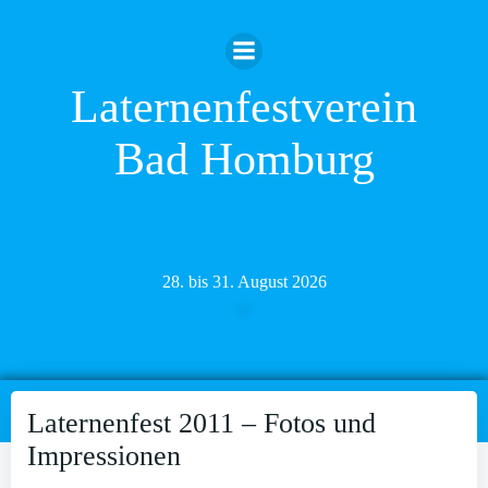
Zum
Inhalt
springen
Laternenfestverein
Bad Homburg
28. bis 31. August 2026
Laternenfest 2011 – Fotos und
Impressionen