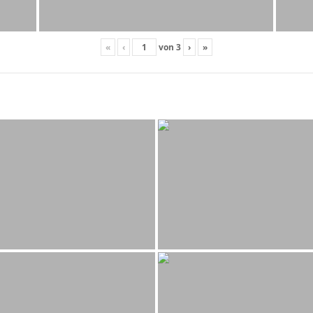
«
‹
von
3
›
»