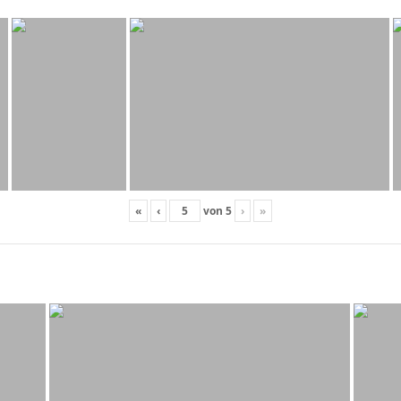
«
‹
von
5
›
»