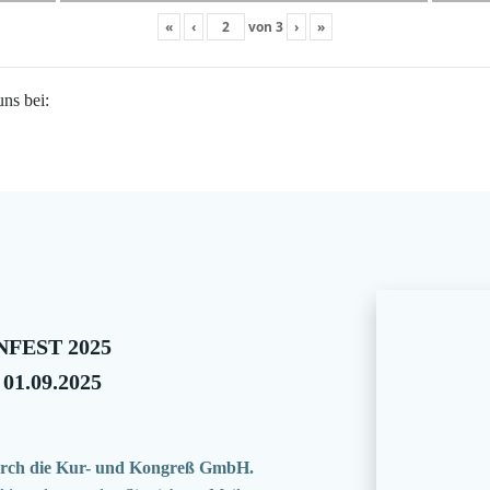
«
‹
von
3
›
»
uns bei:
FEST 2025
 01.09.2025
 durch die Kur- und Kongreß GmbH.