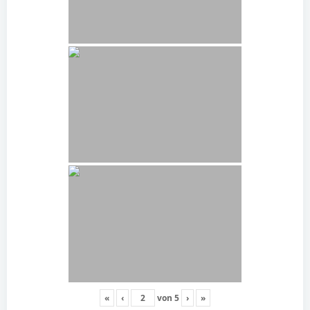
«
‹
von
5
›
»