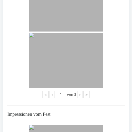
«
‹
von
3
›
»
Impressionen vom Fest