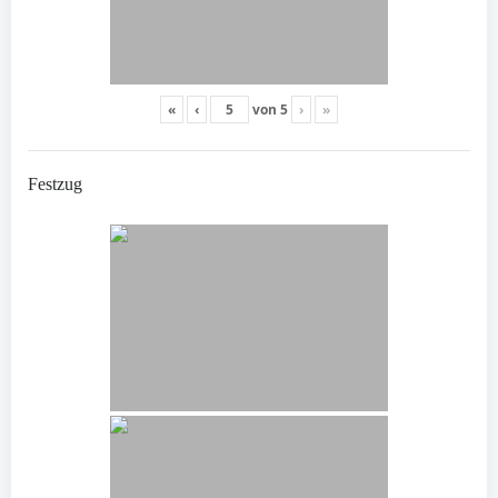
«
‹
von
5
›
»
Festzug