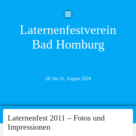
Zum
Inhalt
springen
Laternenfestverein
Bad Homburg
28. bis 31. August 2026
Laternenfest 2011 – Fotos und
Impressionen