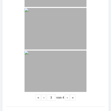
«
‹
von
4
›
»