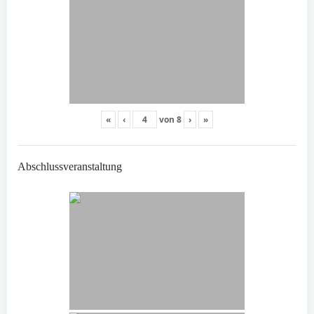
«
‹
von
8
›
»
Abschlussveranstaltung