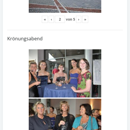
«
‹
von
5
›
»
Krönungsabend