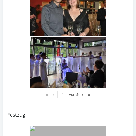
«
‹
von
5
›
»
Festzug