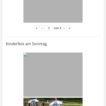
«
‹
von
4
›
»
Kinderfest am Sonntag