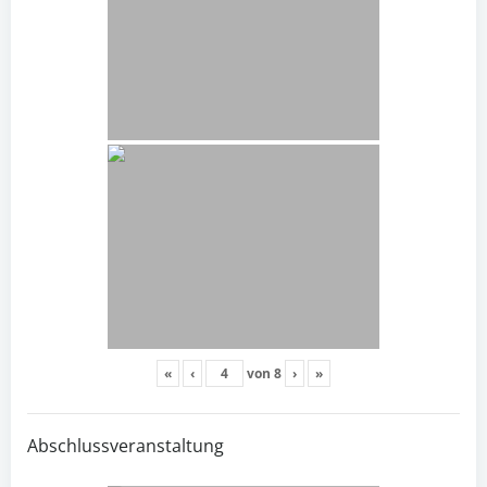
«
‹
von
8
›
»
Abschlussveranstaltung