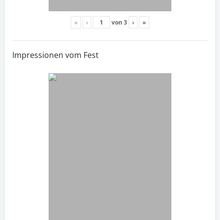
«
‹
von
3
›
»
Impressionen vom Fest