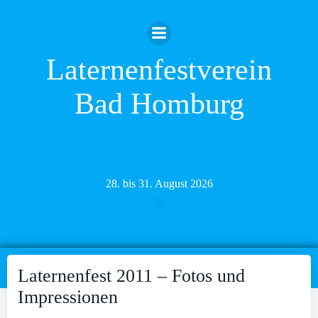
Zum
Inhalt
springen
Laternenfestverein
Bad Homburg
28. bis 31. August 2026
Laternenfest 2011 – Fotos und
Impressionen