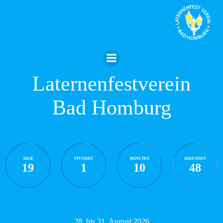
Zum
Inhalt
springen
Laternenfestverein
Bad Homburg
TAGE
STUNDEN
MINUTEN
SEKUNDEN
19
1
10
47
28. bis 31. August 2026