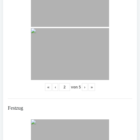
«
‹
von
5
›
»
Festzug