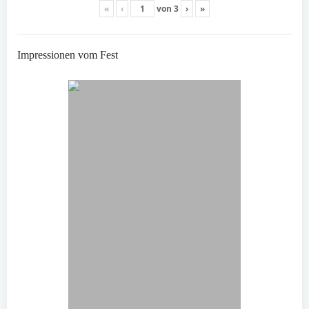
«
‹
von
3
›
»
Impressionen vom Fest