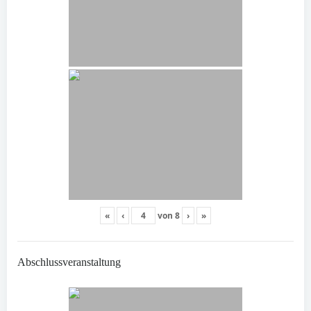
«
‹
von
8
›
»
Abschlussveranstaltung