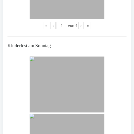
«
‹
von
4
›
»
Kinderfest am Sonntag