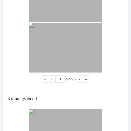
«
‹
von
5
›
»
Krönungsabend