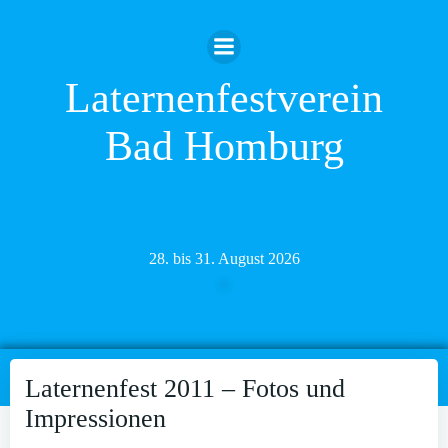
Zum
Inhalt
springen
Laternenfestverein
Bad Homburg
28. bis 31. August 2026
Laternenfest 2011 – Fotos und
Impressionen