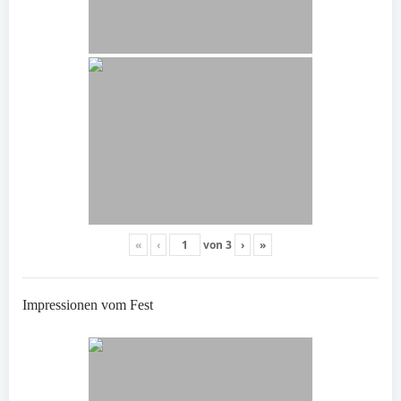
«
‹
von
3
›
»
Impressionen vom Fest