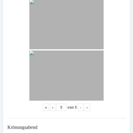
«
‹
von
5
›
»
Krönungsabend