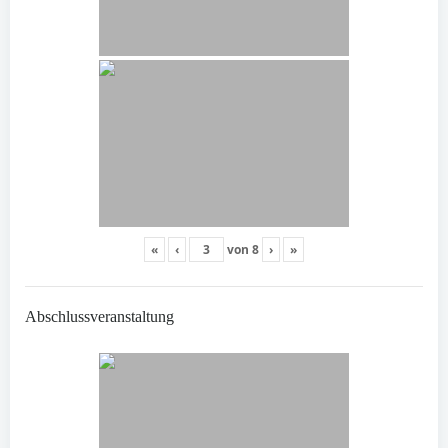
«
‹
von
8
›
»
Abschlussveranstaltung