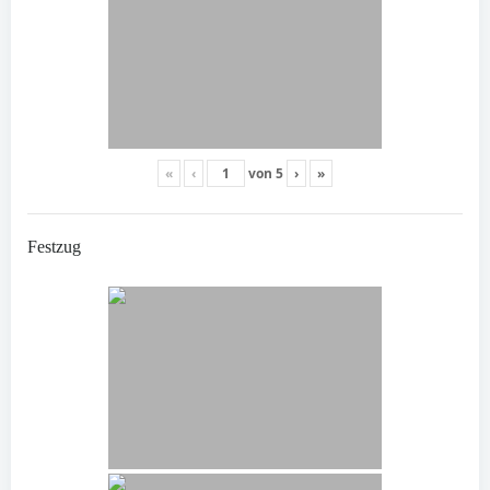
«
‹
von
5
›
»
Festzug