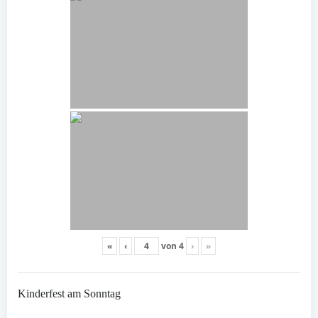
«
‹
von
4
›
»
Kinderfest am Sonntag