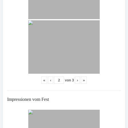
«
‹
von
3
›
»
Impressionen vom Fest