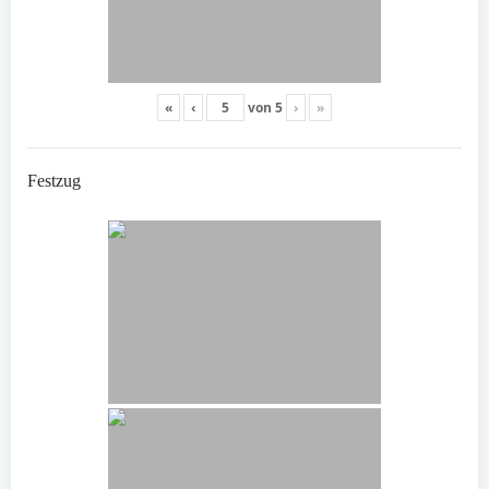
«
‹
von
5
›
»
Festzug