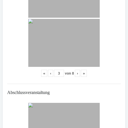
«
‹
von
8
›
»
Abschlussveranstaltung