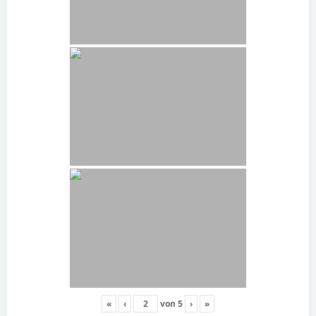
«
‹
von
5
›
»