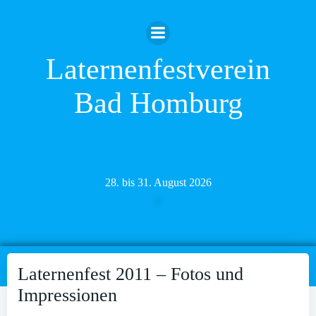
Zum
Inhalt
springen
Laternenfestverein
Bad Homburg
28. bis 31. August 2026
Laternenfest 2011 – Fotos und
Impressionen