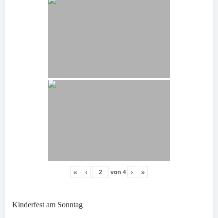
«
‹
von
4
›
»
Kinderfest am Sonntag