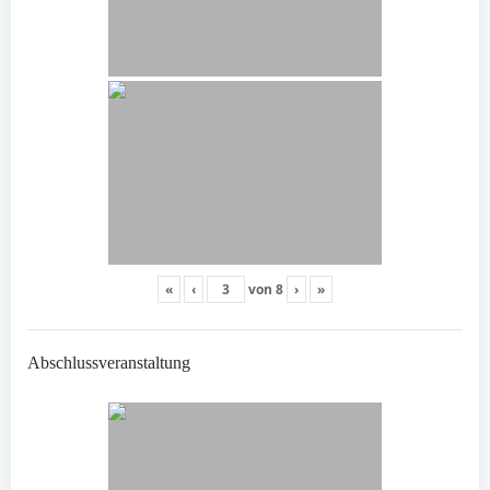
«
‹
von
8
›
»
Abschlussveranstaltung