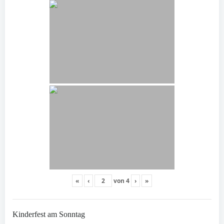
«
‹
von
4
›
»
Kinderfest am Sonntag