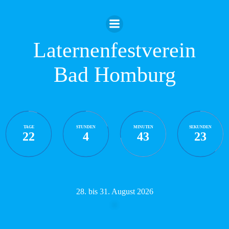
Zum
Inhalt
springen
Laternenfestverein
Bad Homburg
TAGE
STUNDEN
MINUTEN
SEKUNDEN
22
4
43
22
28. bis 31. August 2026