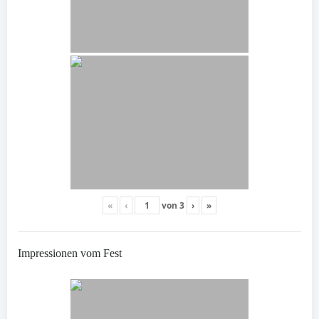
«
‹
von
3
›
»
Impressionen vom Fest