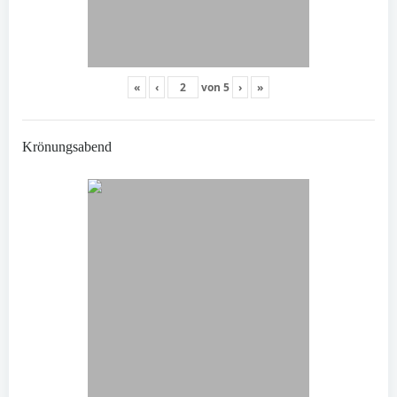
«
‹
von
5
›
»
Krönungsabend