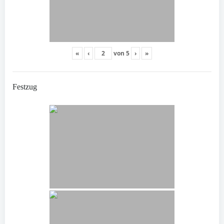
«
‹
von
5
›
»
Festzug