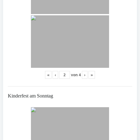
«
‹
von
4
›
»
Kinderfest am Sonntag