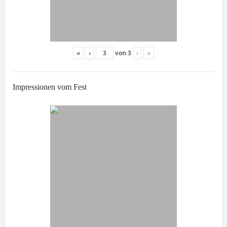
«
‹
von
3
›
»
Impressionen vom Fest