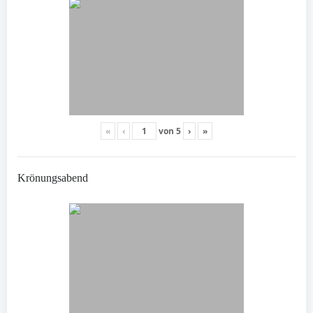
«
‹
von
5
›
»
Krönungsabend