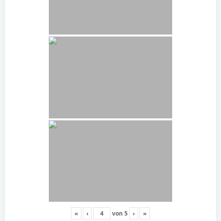
«
‹
von
5
›
»