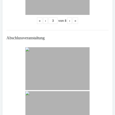
«
‹
von
8
›
»
Abschlussveranstaltung