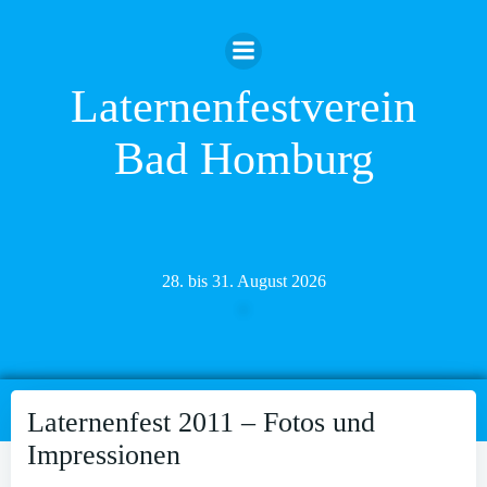
Zum
Inhalt
springen
Laternenfestverein
Bad Homburg
28. bis 31. August 2026
Laternenfest 2011 – Fotos und
Impressionen