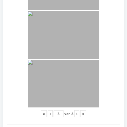
«
‹
von
8
›
»