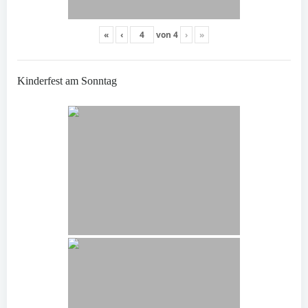
«
‹
von
4
›
»
Kinderfest am Sonntag