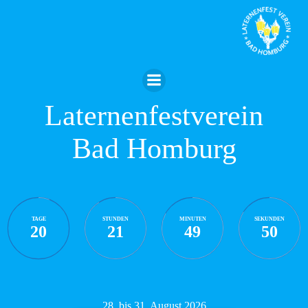
Zum
Inhalt
springen
Laternenfestverein
Bad Homburg
TAGE
STUNDEN
MINUTEN
SEKUNDEN
20
21
49
49
28. bis 31. August 2026