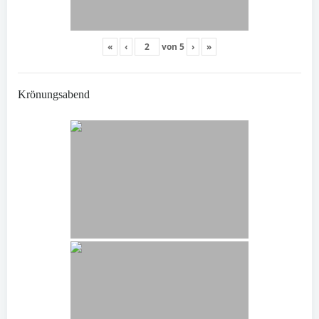
«
‹
von
5
›
»
Krönungsabend