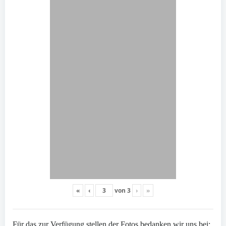
«
‹
von
3
›
»
Für das zur Verfügung stellen der Fotos bedanken wir uns bei: