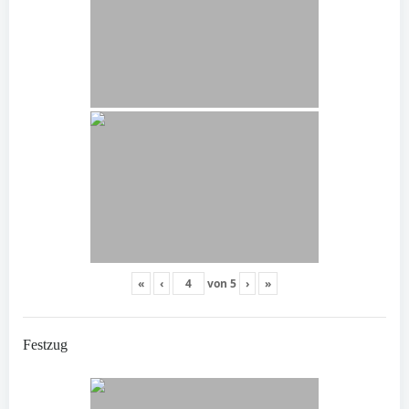
«
‹
von
5
›
»
Festzug