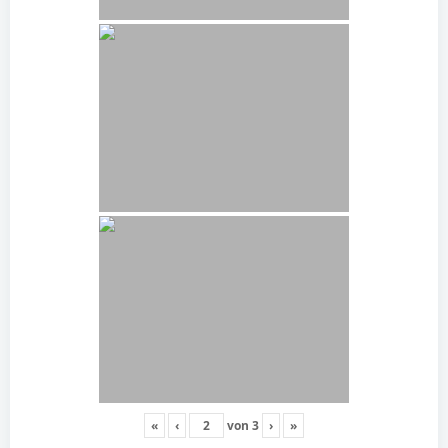
«
‹
von
3
›
»