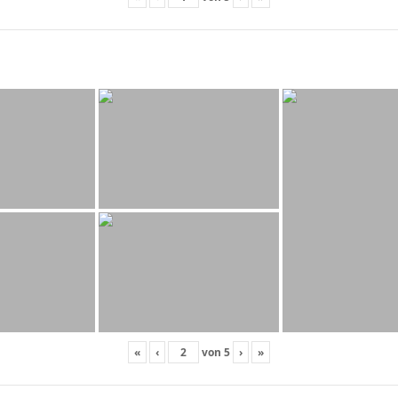
«
‹
von
5
›
»