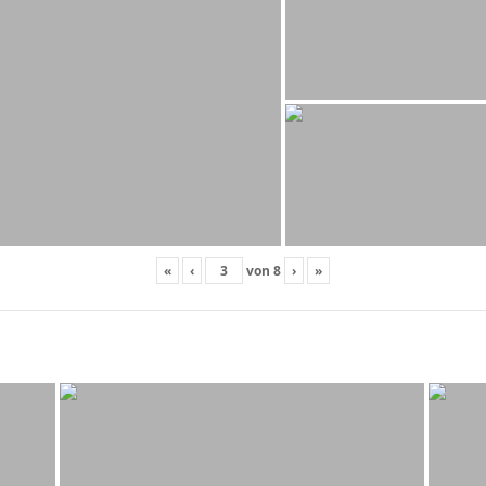
«
‹
von
8
›
»