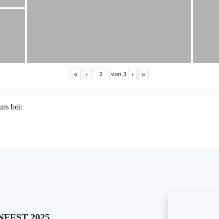
«
‹
von
3
›
»
uns bei:
FEST 2025