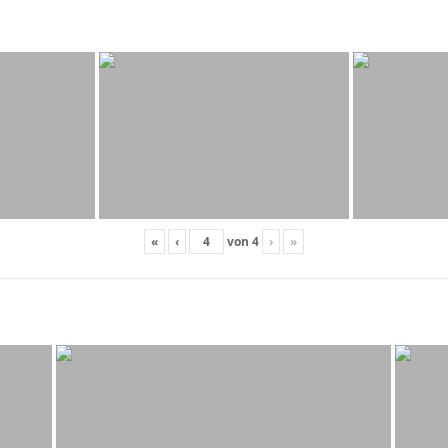
«
‹
von
4
›
»