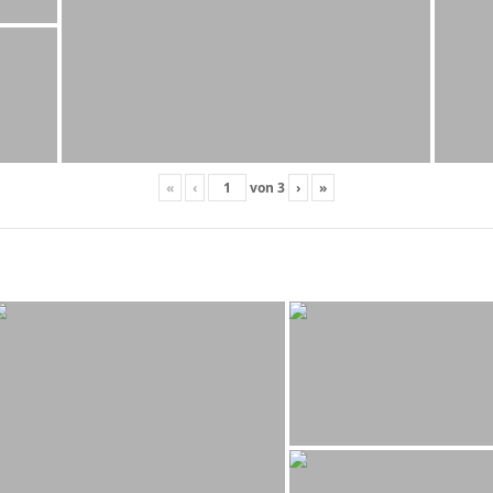
«
‹
von
3
›
»