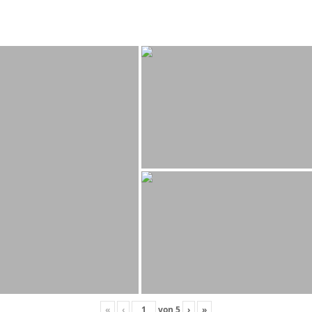
«
‹
von
5
›
»