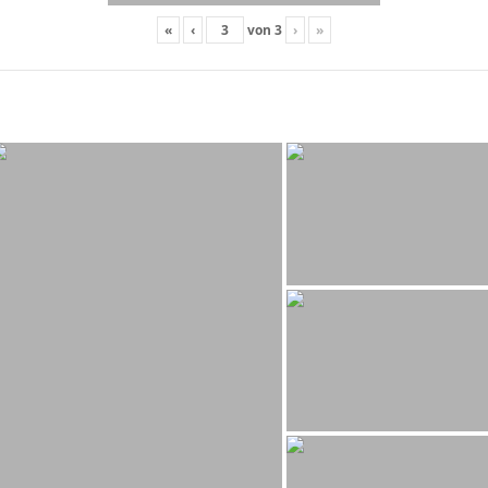
«
‹
von
3
›
»