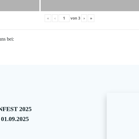
«
‹
von
3
›
»
uns bei:
FEST 2025
 01.09.2025