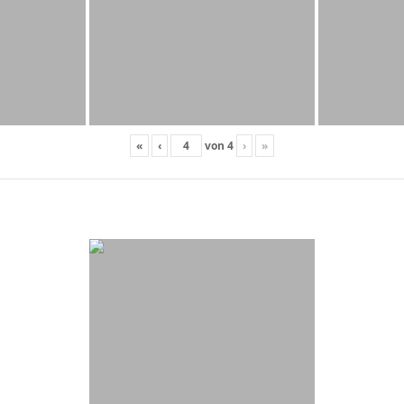
«
‹
von
4
›
»