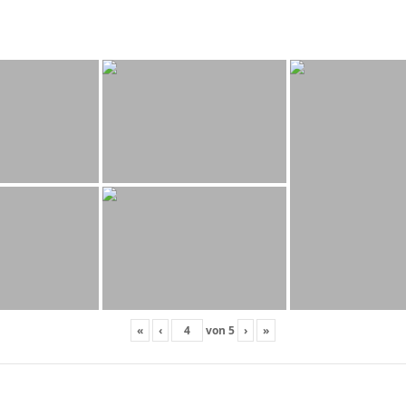
«
‹
von
5
›
»