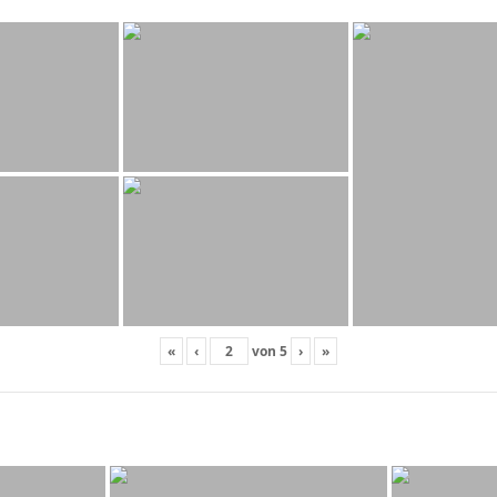
«
‹
von
5
›
»