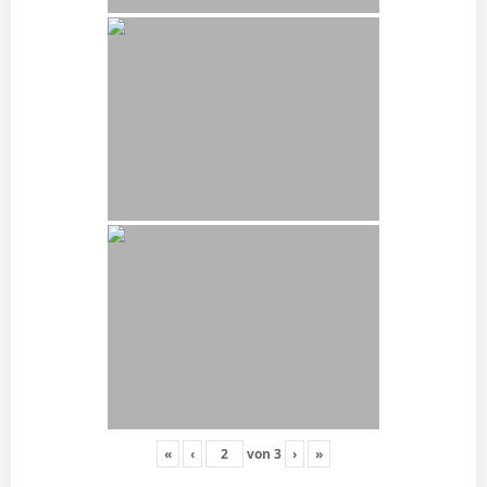
«
‹
von
3
›
»