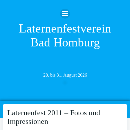
Zum
Inhalt
springen
Laternenfestverein
Bad Homburg
28. bis 31. August 2026
Laternenfest 2011 – Fotos und
Impressionen