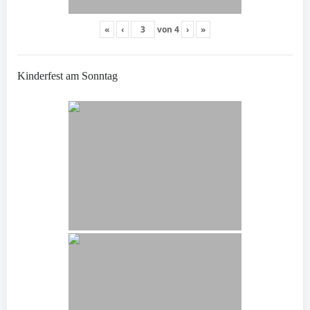
«
‹
von
4
›
»
Kinderfest am Sonntag