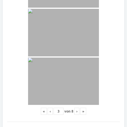
«
‹
von
8
›
»