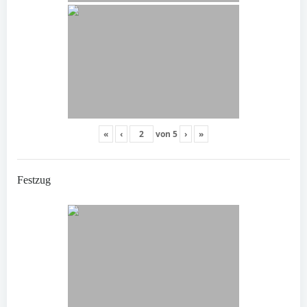
«
‹
von
5
›
»
Festzug