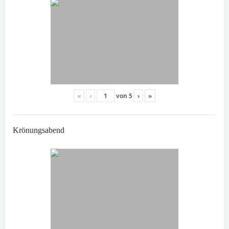
«
‹
von
5
›
»
Krönungsabend