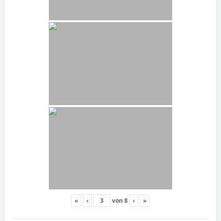
«
‹
von
8
›
»