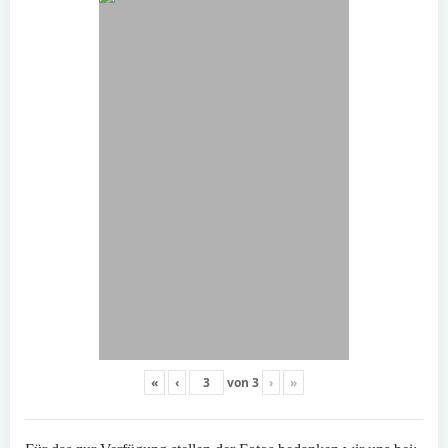
«
‹
von
3
›
»