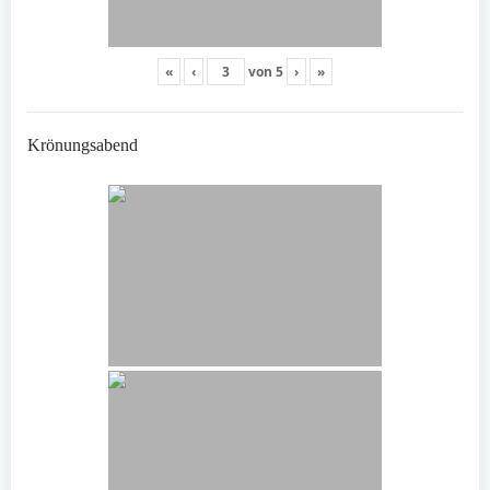
«
‹
von
5
›
»
Krönungsabend