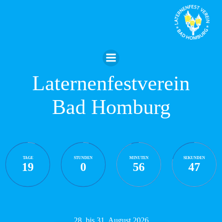
Zum
Inhalt
springen
Laternenfestverein
Bad Homburg
TAGE
STUNDEN
MINUTEN
SEKUNDEN
19
0
56
46
28. bis 31. August 2026