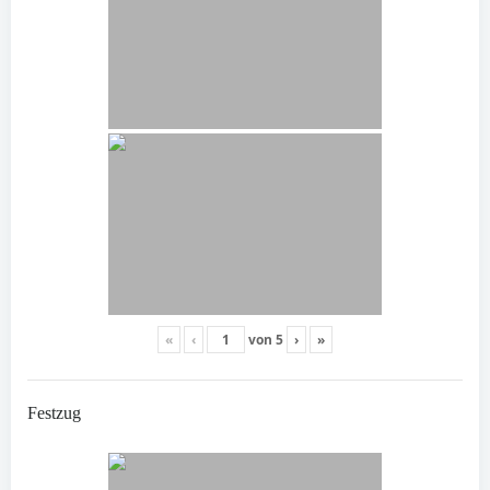
«
‹
von
5
›
»
Festzug