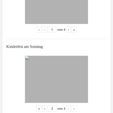
«
‹
von
4
›
»
Kinderfest am Sonntag
«
‹
von
3
›
»