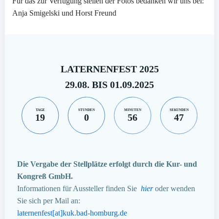
Für das zur Verfügung stellen der Fotos bedanken wir uns bei:
Anja Smigelski und Horst Freund
LATERNENFEST 2025
29.08. BIS 01.09.2025
TAGE
STUNDEN
MINUTEN
SEKUNDEN
19
0
56
46
Die Vergabe der Stellplätze erfolgt durch die Kur- und
Kongreß GmbH.
Informationen für Aussteller finden Sie
hier
oder wenden
Sie sich per Mail an:
laternenfest[at]kuk.bad-homburg.de