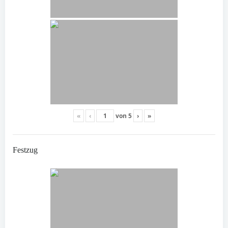
«
‹
von
5
›
»
Festzug