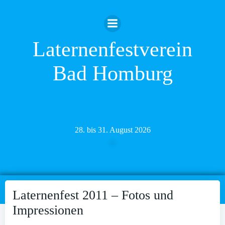
Zum
Inhalt
springen
Laternenfestverein
Bad Homburg
28. bis 31. August 2026
Laternenfest 2011 – Fotos und
Impressionen