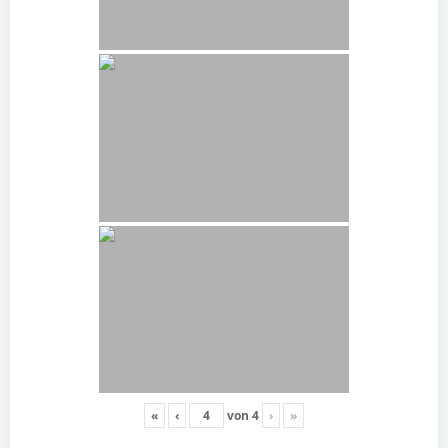
«
‹
von
4
›
»