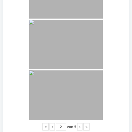
«
‹
von
5
›
»