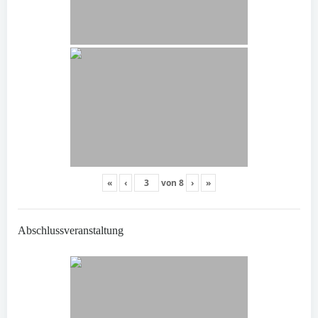
«
‹
von
8
›
»
Abschlussveranstaltung