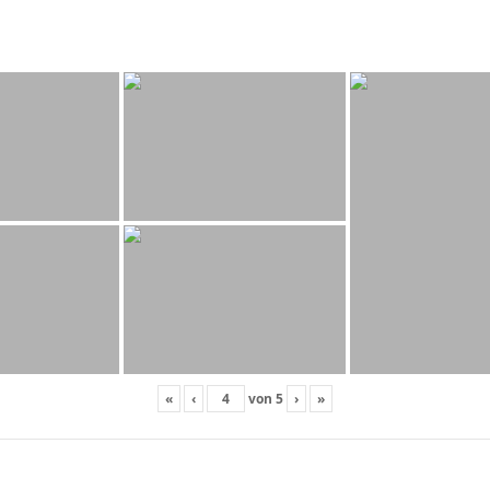
«
‹
von
5
›
»