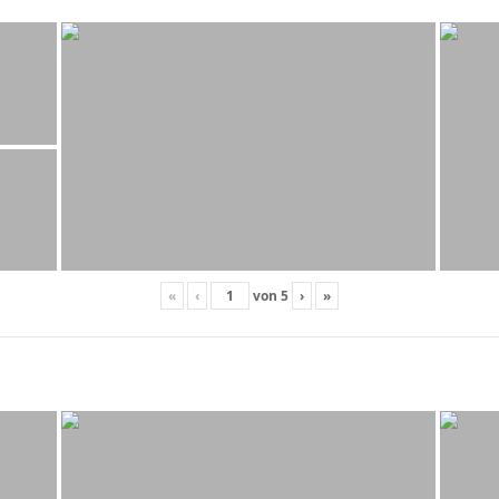
«
‹
von
5
›
»