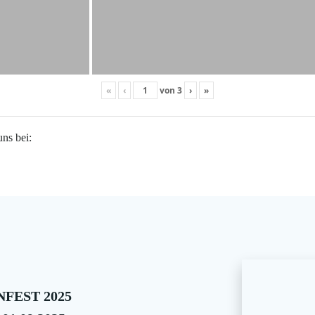
«
‹
von
3
›
»
uns bei:
FEST 2025