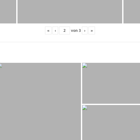
«
‹
von
3
›
»