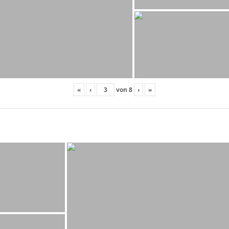
«
‹
von
8
›
»