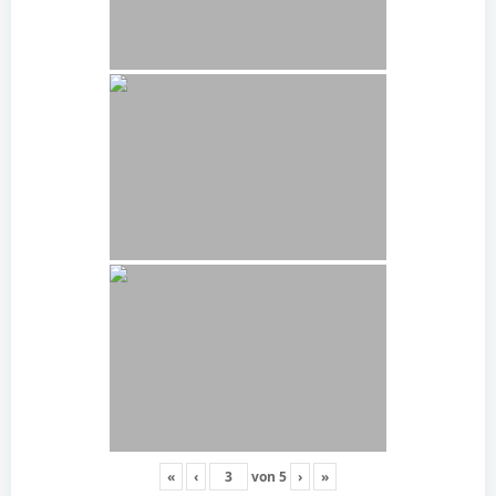
«
‹
von
5
›
»