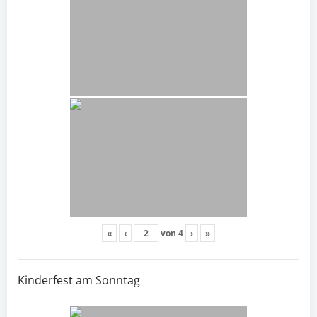
«
‹
von
4
›
»
Kinderfest am Sonntag