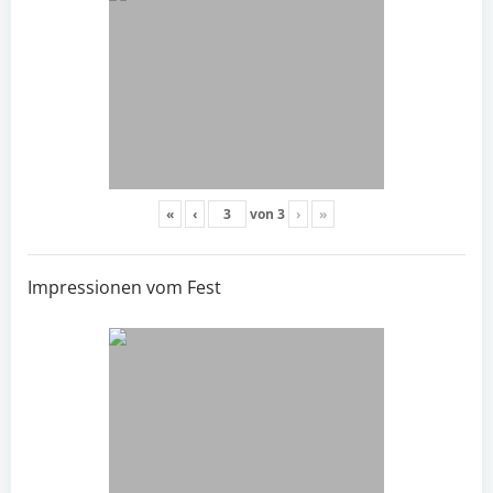
«
‹
von
3
›
»
Impressionen vom Fest