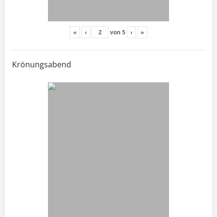
«
‹
von
5
›
»
Krönungsabend