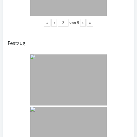
«
‹
von
5
›
»
Festzug