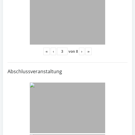
«
‹
von
8
›
»
Abschlussveranstaltung