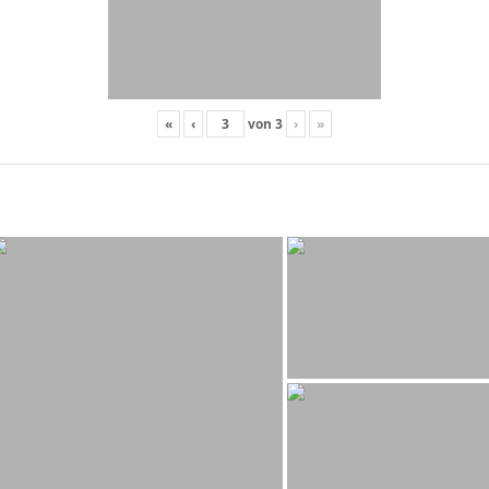
«
‹
von
3
›
»