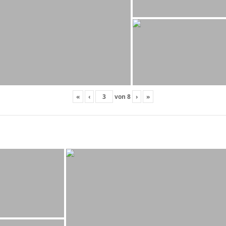
«
‹
von
8
›
»