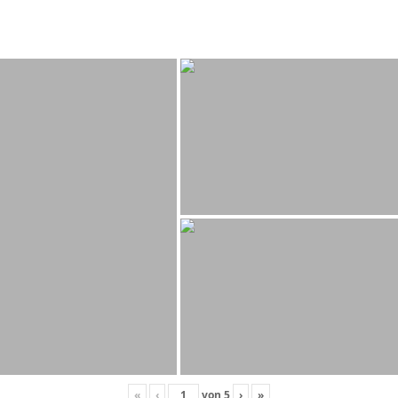
«
‹
von
5
›
»