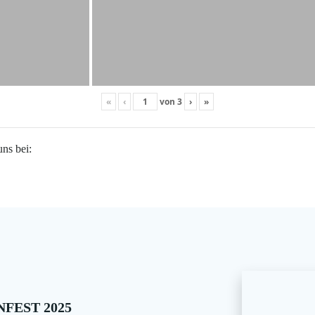
«
‹
von
3
›
»
uns bei:
FEST 2025