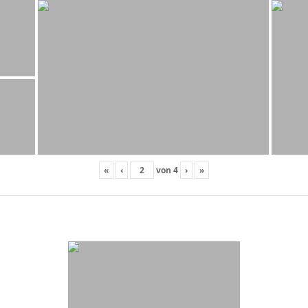
«
‹
von
4
›
»