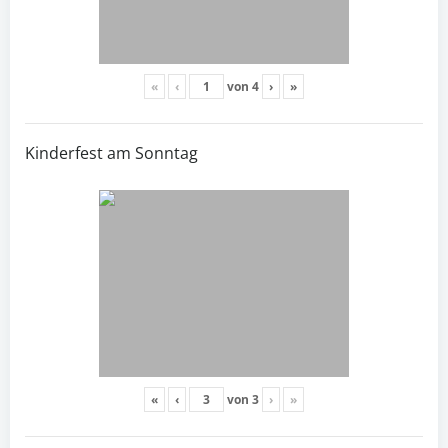
«
‹
von
4
›
»
Kinderfest am Sonntag
«
‹
von
3
›
»