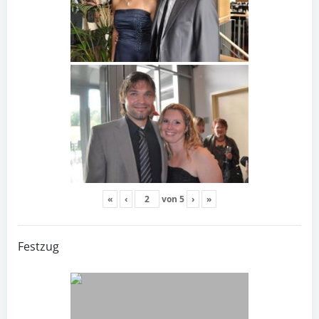
«
‹
von
5
›
»
Festzug