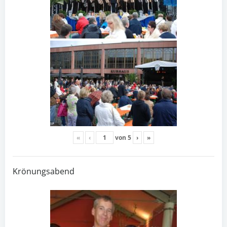
«
‹
von
5
›
»
Krönungsabend