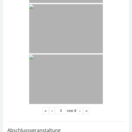
«
‹
von
8
›
»
Abschlussveranstaltung