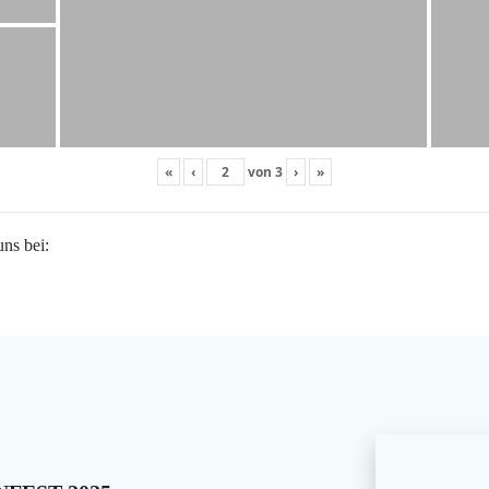
«
‹
von
3
›
»
uns bei: