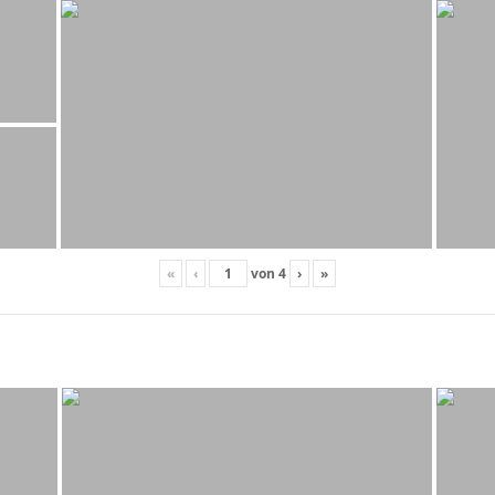
«
‹
von
4
›
»