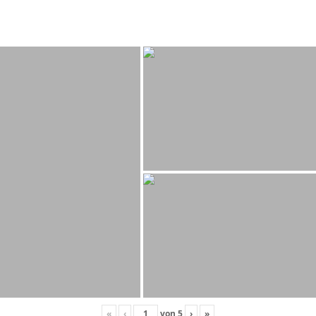
«
‹
von
5
›
»