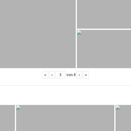
«
‹
von
8
›
»