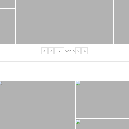
«
‹
von
3
›
»