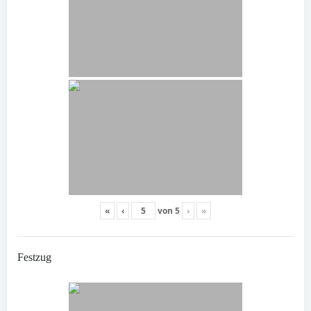
«
‹
von
5
›
»
Festzug