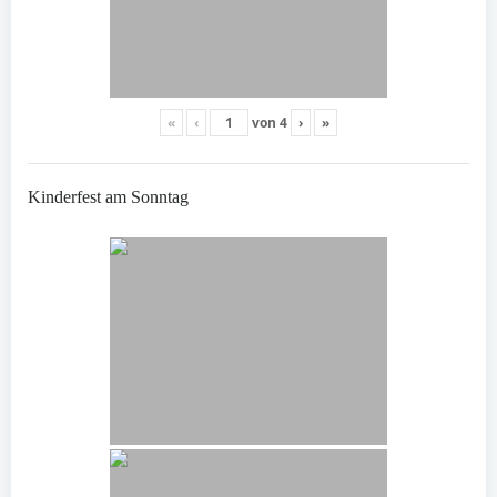
«
‹
von
4
›
»
Kinderfest am Sonntag