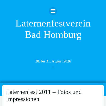
Zum
Inhalt
springen
Laternenfestverein
Bad Homburg
28. bis 31. August 2026
Laternenfest 2011 – Fotos und
Impressionen