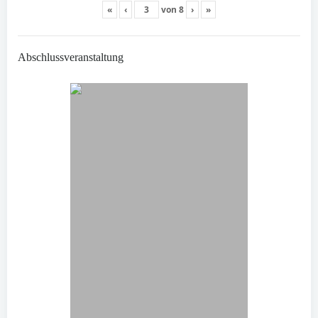
«
‹
von
8
›
»
Abschlussveranstaltung