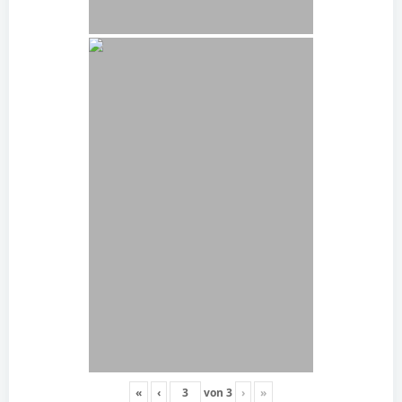
«
‹
von
3
›
»