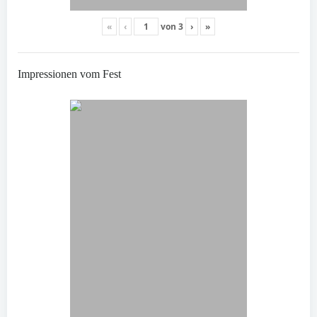
«
‹
von
3
›
»
Impressionen vom Fest