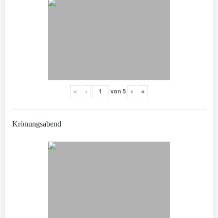
«
‹
von
5
›
»
Krönungsabend