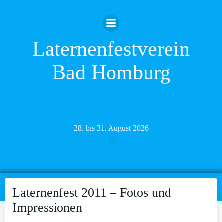
Zum
Inhalt
springen
Laternenfestverein
Bad Homburg
28. bis 31. August 2026
Laternenfest 2011 – Fotos und
Impressionen