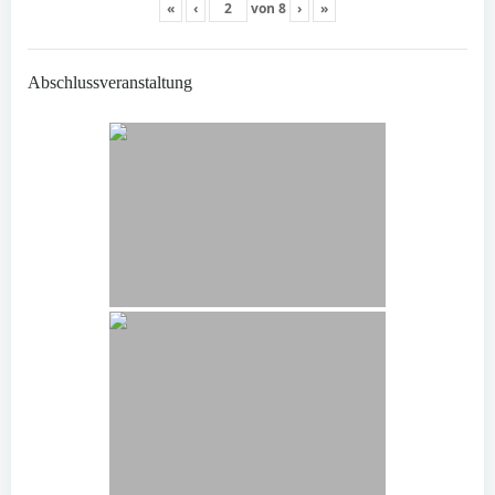
«
‹
von
8
›
»
Abschlussveranstaltung