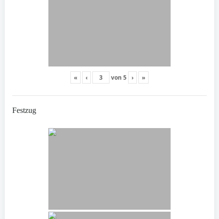
«
‹
von
5
›
»
Festzug