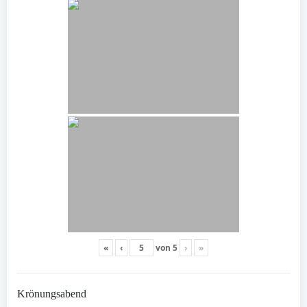
«
‹
von
5
›
»
Krönungsabend