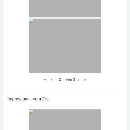
«
‹
von
3
›
»
Impressionen vom Fest