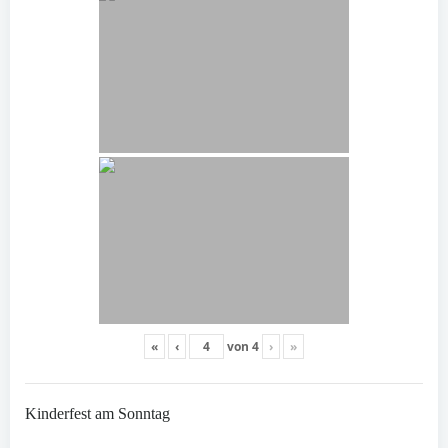
«
‹
von
4
›
»
Kinderfest am Sonntag