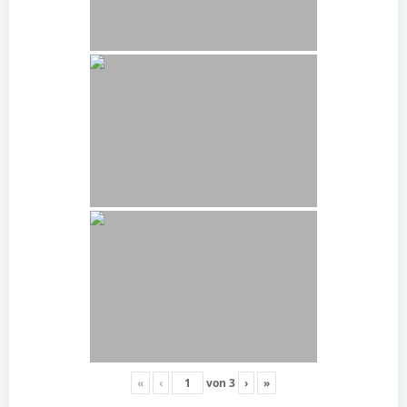
«
‹
von
3
›
»