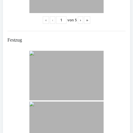
«
‹
von
5
›
»
Festzug