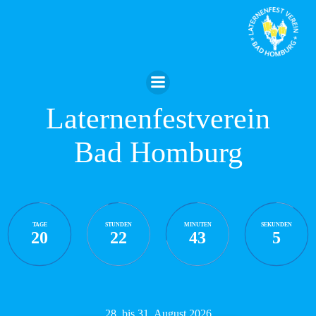
Zum
Inhalt
springen
Laternenfestverein
Bad Homburg
TAGE
STUNDEN
MINUTEN
SEKUNDEN
20
22
43
4
28. bis 31. August 2026