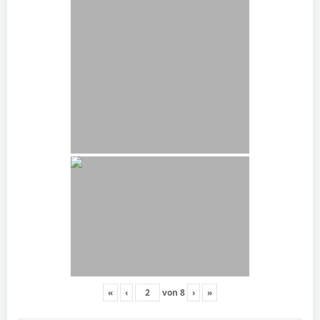
«
‹
von
8
›
»