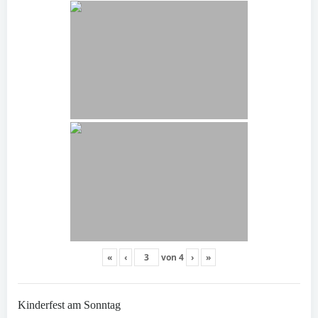
«
‹
von
4
›
»
Kinderfest am Sonntag