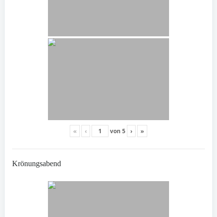
«
‹
von
5
›
»
Krönungsabend