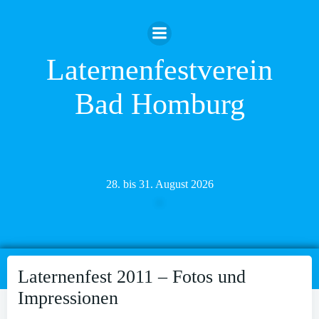
Zum
Inhalt
springen
Laternenfestverein
Bad Homburg
28. bis 31. August 2026
Laternenfest 2011 – Fotos und
Impressionen