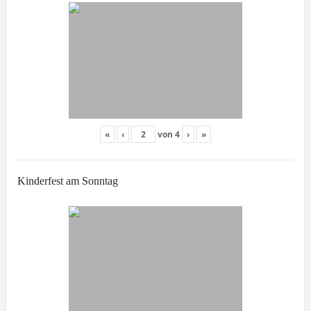
«
‹
von
4
›
»
Kinderfest am Sonntag