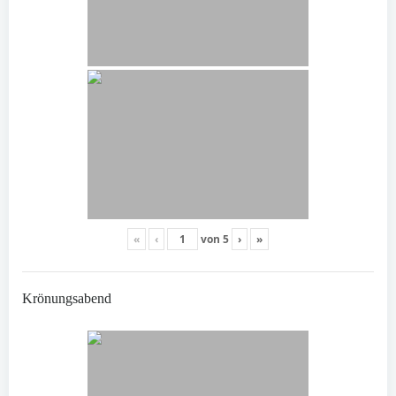
«
‹
von
5
›
»
Krönungsabend