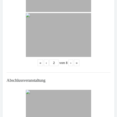
«
‹
von
8
›
»
Abschlussveranstaltung