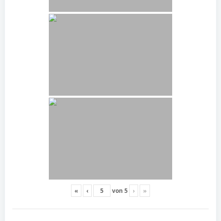
«
‹
von
5
›
»