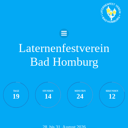
Zum
Inhalt
springen
Laternenfestverein
Bad Homburg
TAGE
STUNDEN
MINUTEN
SEKUNDEN
19
14
24
11
28. bis 31. August 2026