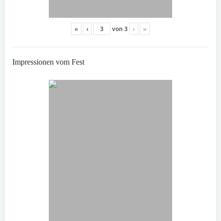
«
‹
von
3
›
»
Impressionen vom Fest