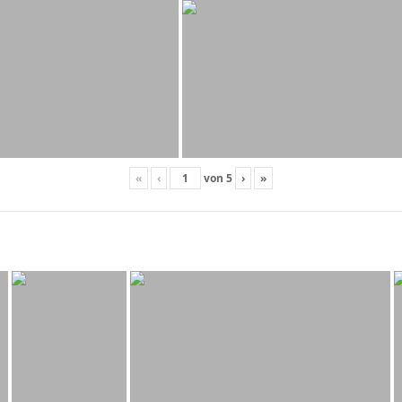
«
‹
von
5
›
»