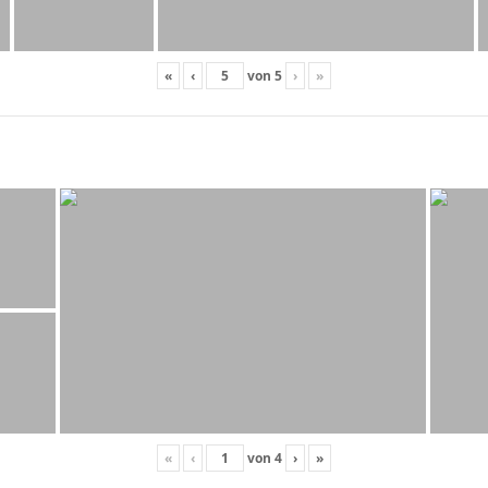
«
‹
von
5
›
»
«
‹
von
4
›
»