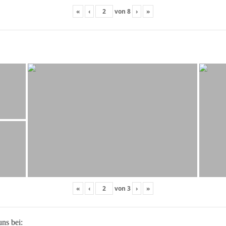
«
‹
von
8
›
»
«
‹
von
3
›
»
uns bei: