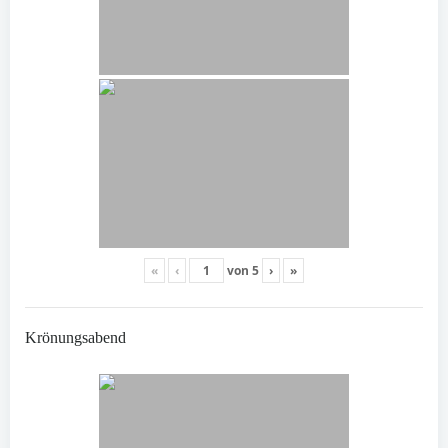
«
‹
von
5
›
»
Krönungsabend