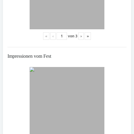
«
‹
von
3
›
»
Impressionen vom Fest