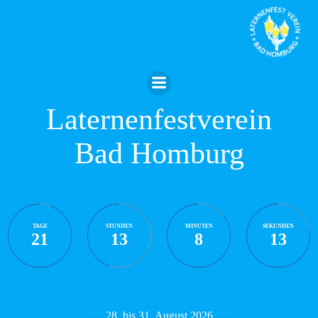
Zum
Inhalt
springen
Laternenfestverein
Bad Homburg
TAGE
STUNDEN
MINUTEN
SEKUNDEN
21
13
8
12
28. bis 31. August 2026