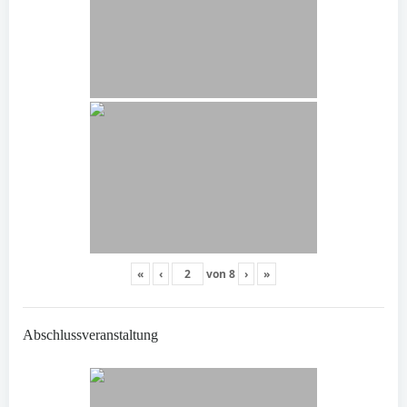
«
‹
von
8
›
»
Abschlussveranstaltung