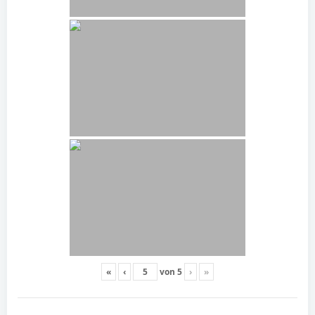
«
‹
von
5
›
»