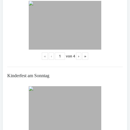
«
‹
von
4
›
»
Kinderfest am Sonntag