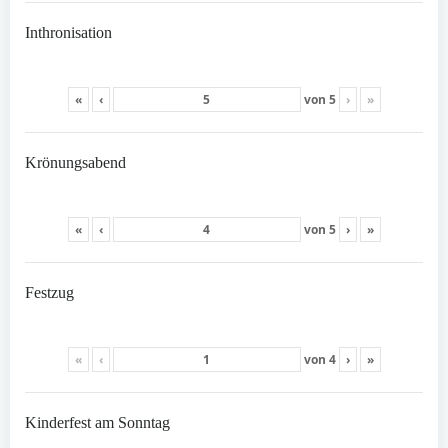
Inthronisation
«
‹
von
5
›
»
Krönungsabend
«
‹
von
5
›
»
Festzug
«
‹
von
4
›
»
Kinderfest am Sonntag