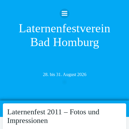
Zum
Inhalt
springen
Laternenfestverein
Bad Homburg
28. bis 31. August 2026
Laternenfest 2011 – Fotos und
Impressionen