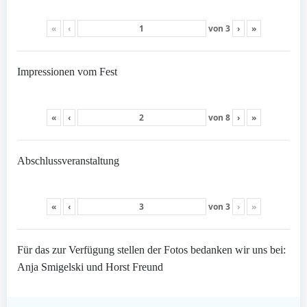
«
‹
von
3
›
»
Impressionen vom Fest
«
‹
von
8
›
»
Abschlussveranstaltung
«
‹
von
3
›
»
Für das zur Verfügung stellen der Fotos bedanken wir uns bei:
Anja Smigelski und Horst Freund