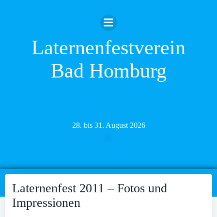
Zum
Inhalt
springen
Laternenfestverein
Bad Homburg
28. bis 31. August 2026
Laternenfest 2011 – Fotos und
Impressionen