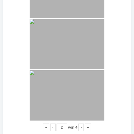
«
‹
von
4
›
»