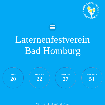
Zum
Inhalt
springen
Laternenfestverein
Bad Homburg
TAGE
STUNDEN
MINUTEN
SEKUNDEN
20
22
27
50
28. bis 31. August 2026