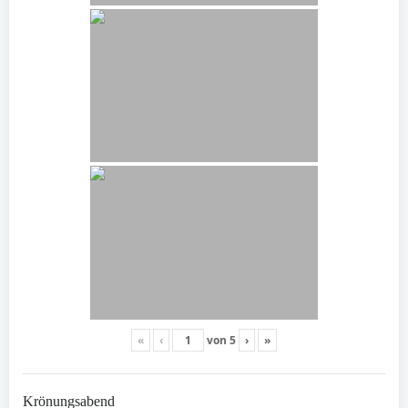
«
‹
von
5
›
»
Krönungsabend