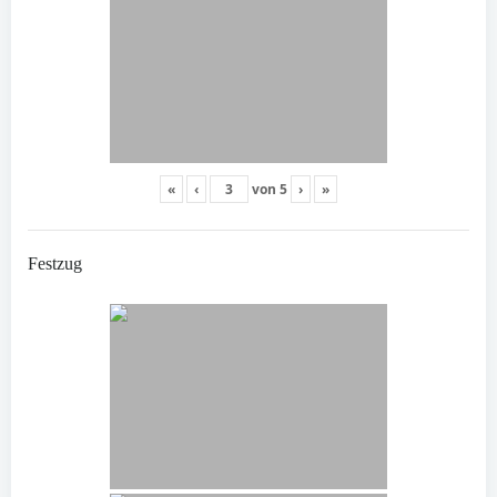
«
‹
von
5
›
»
Festzug