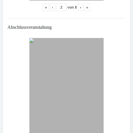
«
‹
von
8
›
»
Abschlussveranstaltung