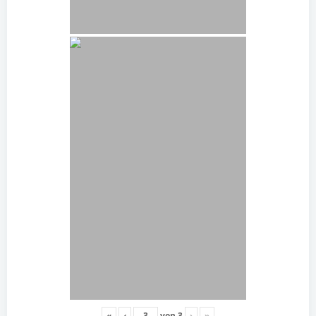
«
‹
von
3
›
»