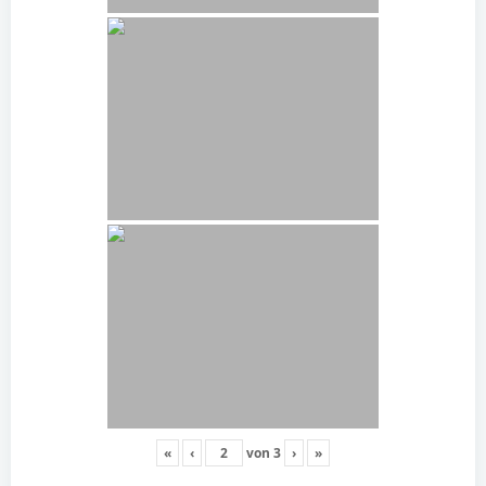
«
‹
von
3
›
»