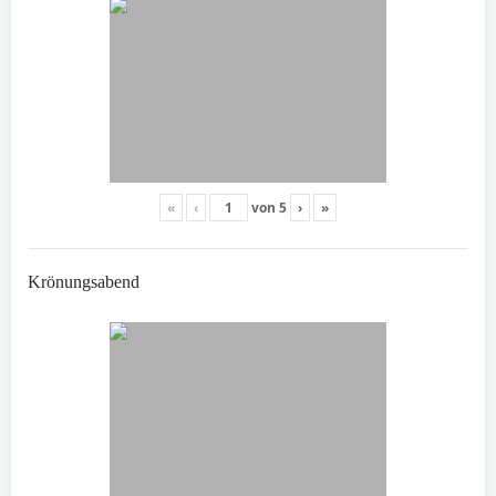
«
‹
von
5
›
»
Krönungsabend