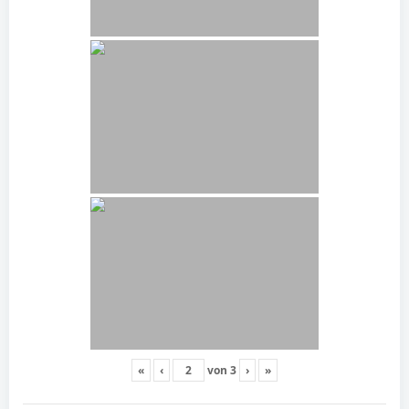
«
‹
von
3
›
»