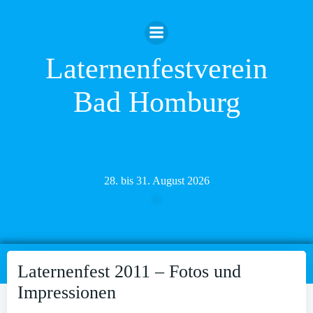
Zum
Inhalt
springen
Laternenfestverein
Bad Homburg
28. bis 31. August 2026
Laternenfest 2011 – Fotos und
Impressionen