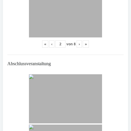
«
‹
von
8
›
»
Abschlussveranstaltung