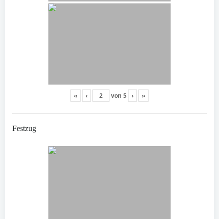
«
‹
von
5
›
»
Festzug