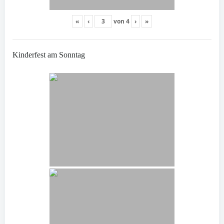
«
‹
von
4
›
»
Kinderfest am Sonntag