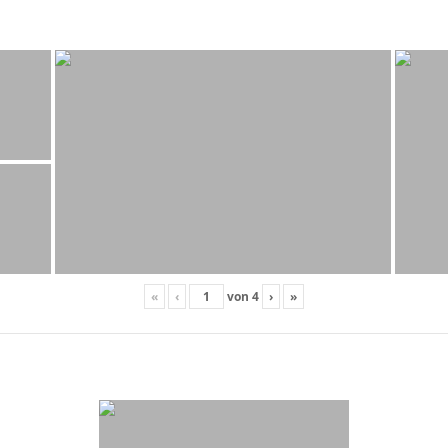
«
‹
von
4
›
»