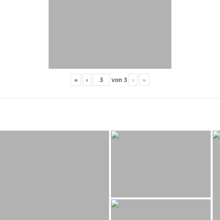
«
‹
von
3
›
»