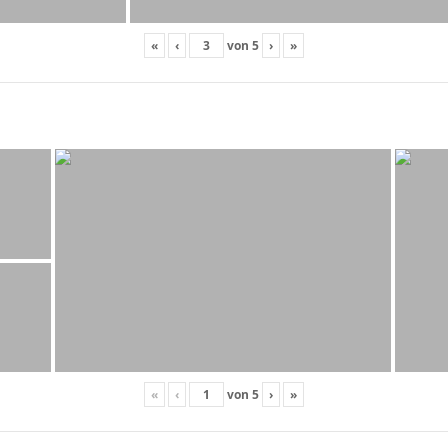
«
‹
von
5
›
»
«
‹
von
5
›
»