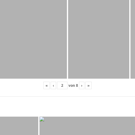
«
‹
von
8
›
»