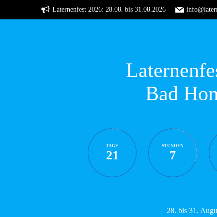
Zum
Laternenfest 2026: 28.08. bis 31.08.2026
info@later
Inhalt
springen
Laternenfe
Bad Ho
TAGE
STUNDEN
21
7
28. bis 31. Aug