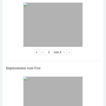
«
‹
von
3
›
»
Impressionen vom Fest