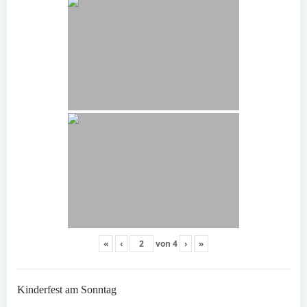
«
‹
von
4
›
»
Kinderfest am Sonntag