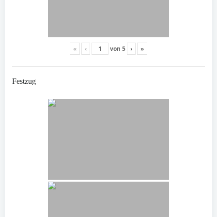
«
‹
von
5
›
»
Festzug