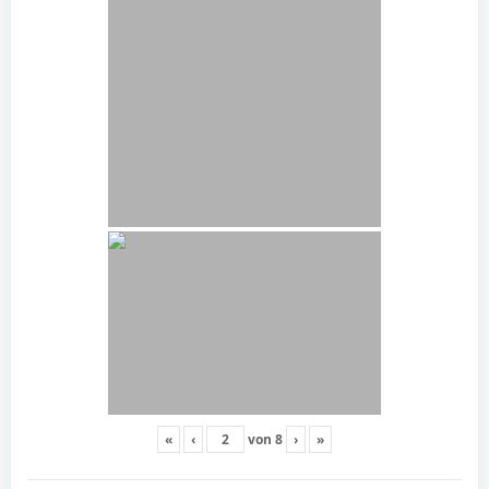
«
‹
von
8
›
»