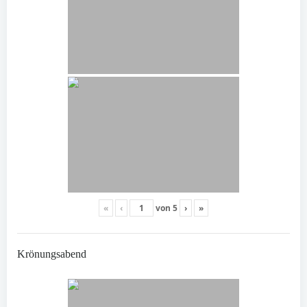
«
‹
von
5
›
»
Krönungsabend