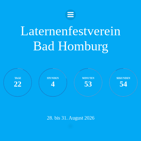
Zum
Inhalt
springen
Laternenfestverein
Bad Homburg
TAGE
STUNDEN
MINUTEN
SEKUNDEN
22
4
53
53
28. bis 31. August 2026