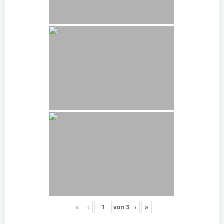
«
‹
von
3
›
»