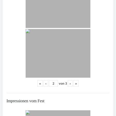
«
‹
von
3
›
»
Impressionen vom Fest