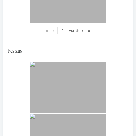
«
‹
von
5
›
»
Festzug