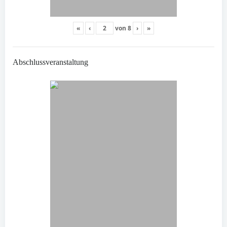
«
‹
von
8
›
»
Abschlussveranstaltung