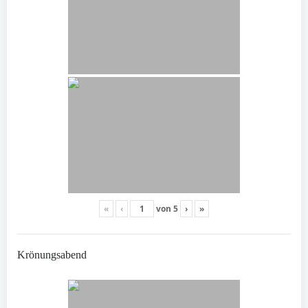
«
‹
von
5
›
»
Krönungsabend