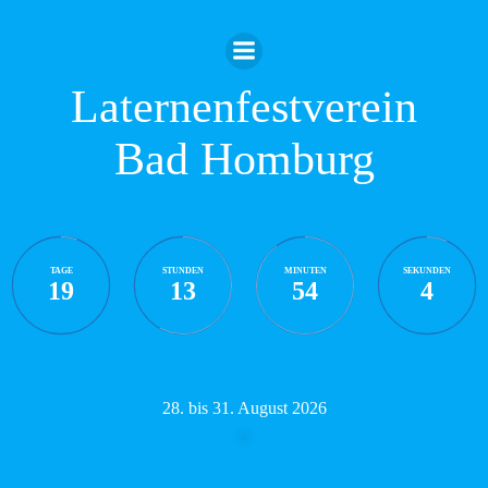
Zum
Inhalt
springen
Laternenfestverein
Bad Homburg
TAGE
STUNDEN
MINUTEN
SEKUNDEN
19
13
54
3
28. bis 31. August 2026