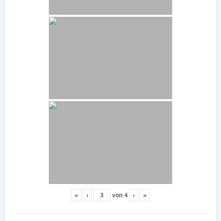
«
‹
von
4
›
»