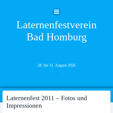
Zum
Inhalt
springen
Laternenfestverein
Bad Homburg
28. bis 31. August 2026
Laternenfest 2011 – Fotos und
Impressionen