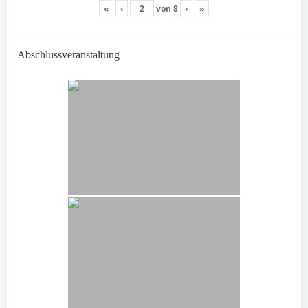
«
‹
von
8
›
»
Abschlussveranstaltung