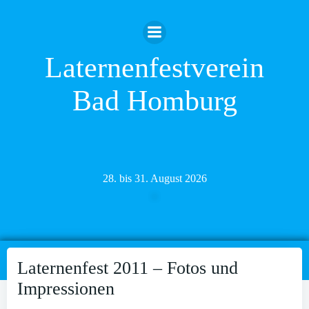
Zum
Inhalt
springen
Laternenfestverein
Bad Homburg
28. bis 31. August 2026
Laternenfest 2011 – Fotos und
Impressionen