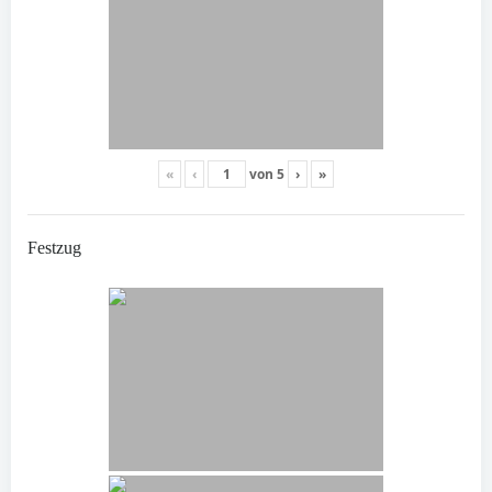
«
‹
von
5
›
»
Festzug