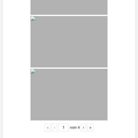
«
‹
von
4
›
»