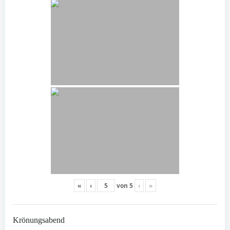
«
‹
von
5
›
»
Krönungsabend