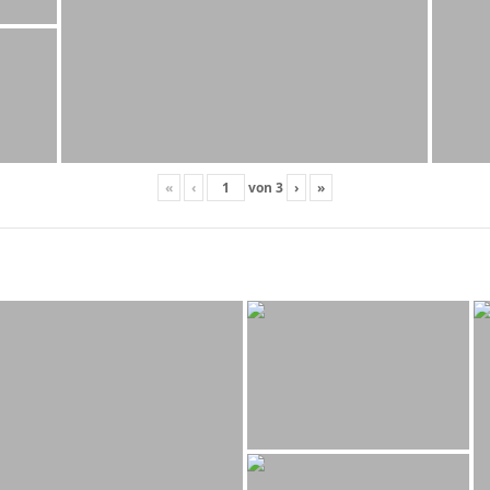
«
‹
von
3
›
»