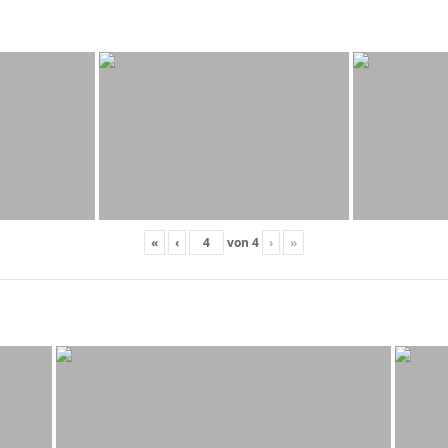
«
‹
von
4
›
»