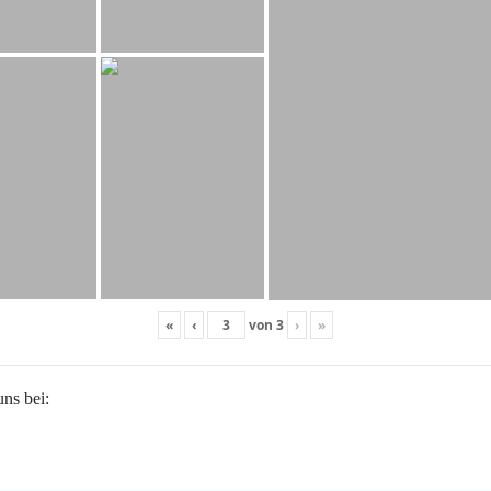
«
‹
von
3
›
»
uns bei: