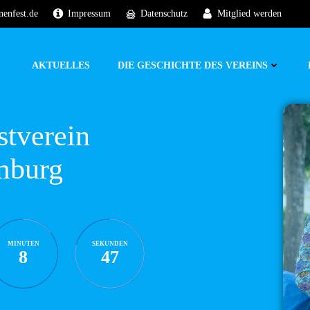
nenfest.de
Impressum
Datenschutz
Mitglied werden
AKTUELLES
DIE GESCHICHTE DES VEREINS
stverein
mburg
MINUTEN
SEKUNDEN
8
46