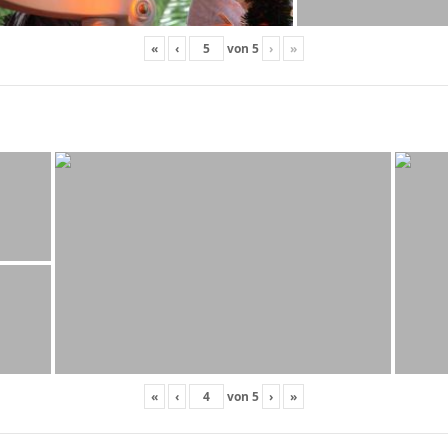
«
‹
von
5
›
»
«
‹
von
5
›
»