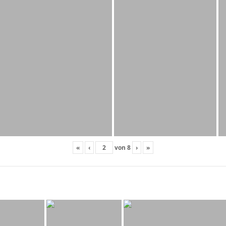
«
‹
von
8
›
»