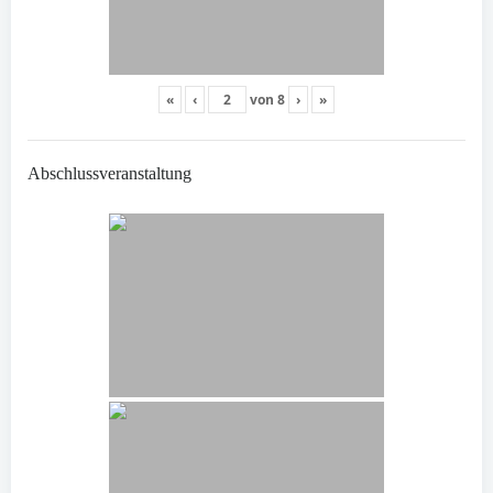
«
‹
von
8
›
»
Abschlussveranstaltung