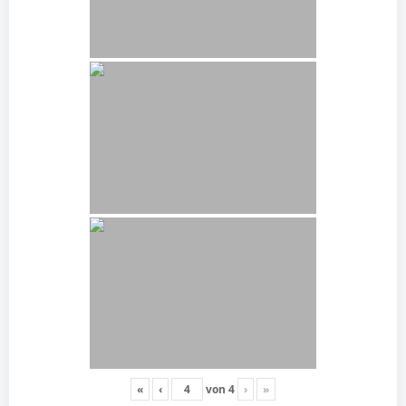
«
‹
von
4
›
»