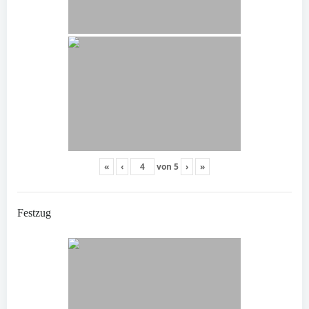
«
‹
von
5
›
»
Festzug