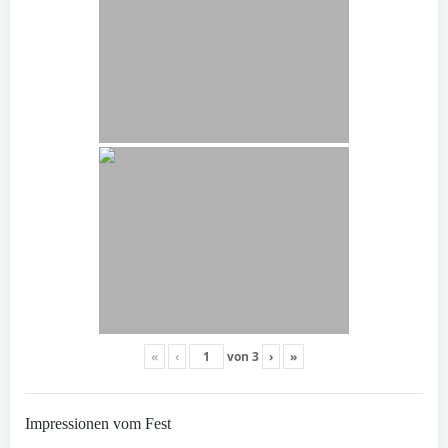
«
‹
von
3
›
»
Impressionen vom Fest