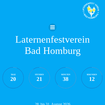
Zum
Inhalt
springen
Laternenfestverein
Bad Homburg
TAGE
STUNDEN
MINUTEN
SEKUNDEN
20
21
38
11
28. bis 31. August 2026