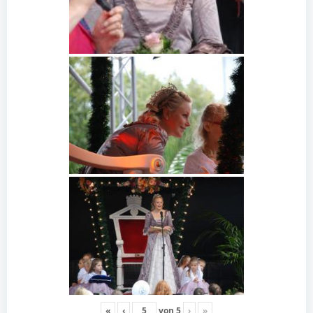
«
‹
von
5
›
»