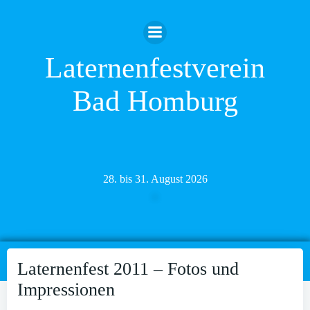
Zum
Inhalt
springen
Laternenfestverein
Bad Homburg
28. bis 31. August 2026
Laternenfest 2011 – Fotos und
Impressionen