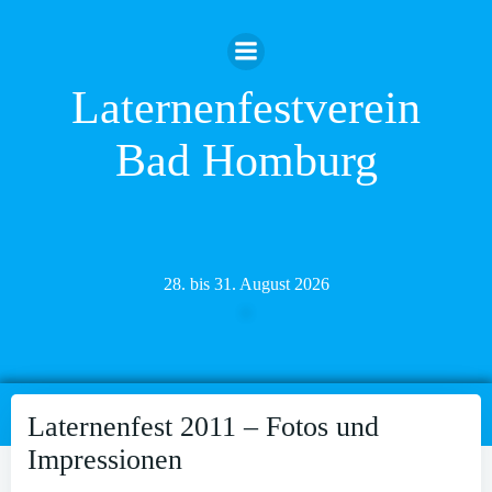
Zum
Inhalt
springen
Laternenfestverein
Bad Homburg
28. bis 31. August 2026
Laternenfest 2011 – Fotos und
Impressionen