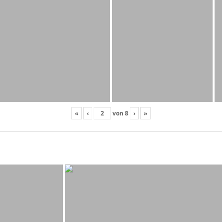
«
‹
von
8
›
»