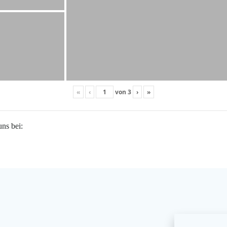
«
‹
von
3
›
»
uns bei: