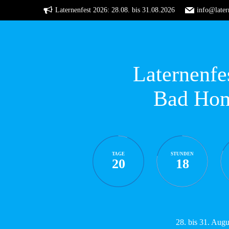
Zum
Laternenfest 2026: 28.08. bis 31.08.2026
info@later
Inhalt
springen
Laternenfe
Bad Ho
TAGE
STUNDEN
20
18
28. bis 31. Aug