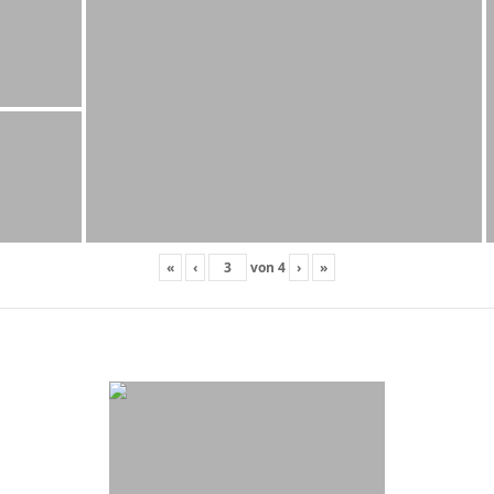
«
‹
von
4
›
»