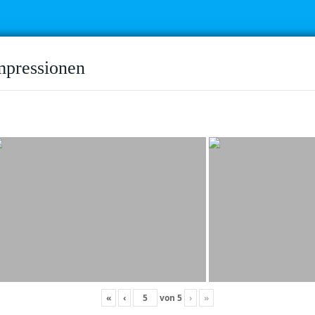
mpressionen
«
‹
von
5
›
»