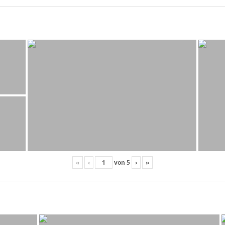
«
‹
von
5
›
»