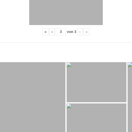
«
‹
von
3
›
»