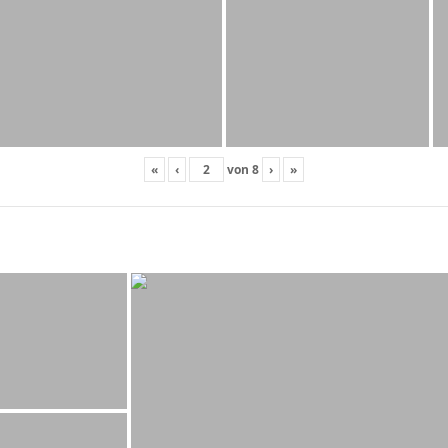
«
‹
von
8
›
»