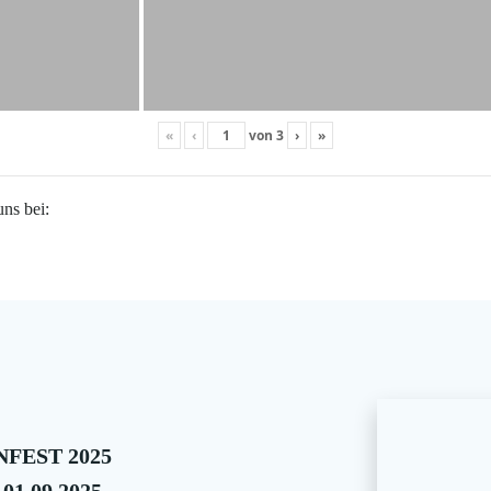
«
‹
von
3
›
»
uns bei:
FEST 2025
 01.09.2025