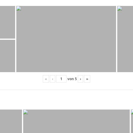
«
‹
von
5
›
»