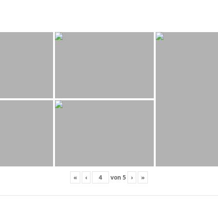
«
‹
von
5
›
»