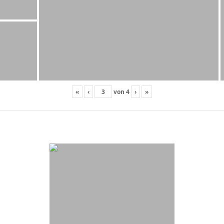
«
‹
von
4
›
»