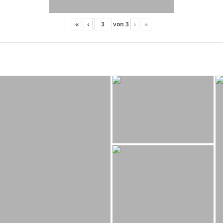
«
‹
von
3
›
»