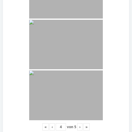
«
‹
von
5
›
»