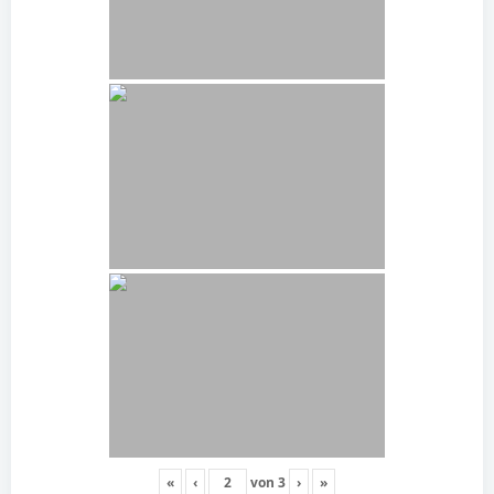
«
‹
von
3
›
»