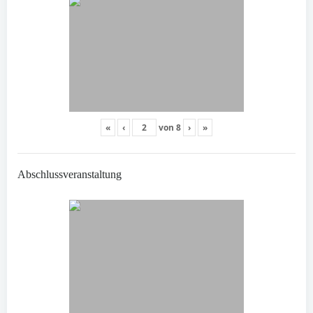
«
‹
von
8
›
»
Abschlussveranstaltung