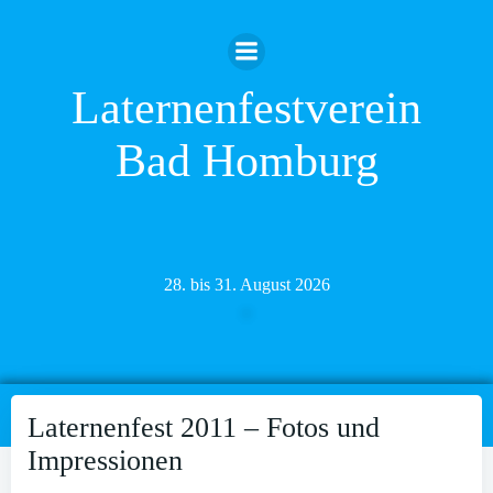
Zum
Inhalt
springen
Laternenfestverein
Bad Homburg
28. bis 31. August 2026
Laternenfest 2011 – Fotos und
Impressionen