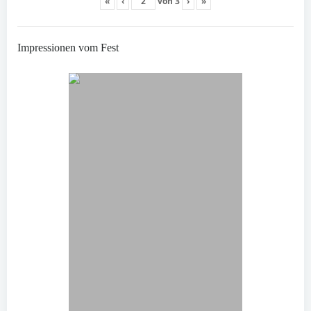
«
‹
von
3
›
»
Impressionen vom Fest