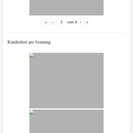
«
‹
von
4
›
»
Kinderfest am Sonntag