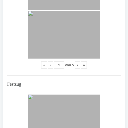
«
‹
von
5
›
»
Festzug