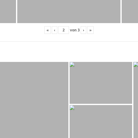
«
‹
von
3
›
»