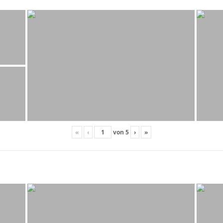
«
‹
von
5
›
»