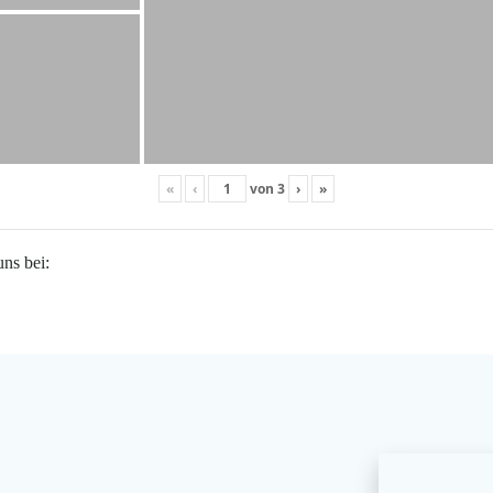
«
‹
von
3
›
»
uns bei: