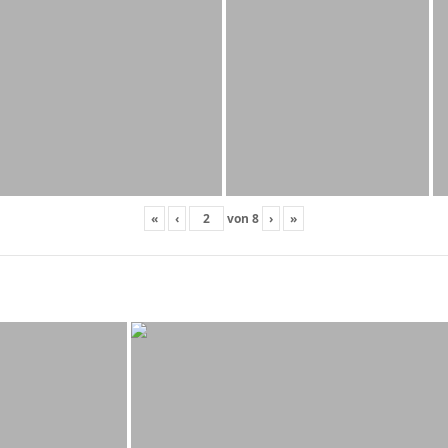
«
‹
von
8
›
»