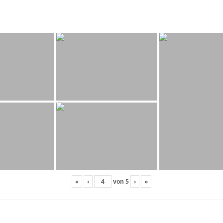
«
‹
von
5
›
»