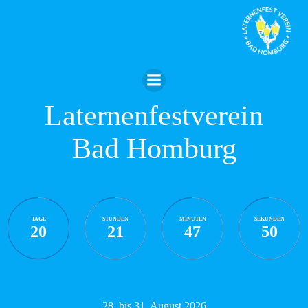
Zum
Inhalt
springen
Laternenfestverein
Bad Homburg
TAGE
STUNDEN
MINUTEN
SEKUNDEN
20
21
47
50
28. bis 31. August 2026