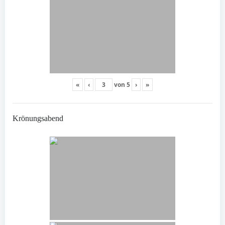
«
‹
von
5
›
»
Krönungsabend