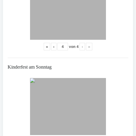
«
‹
von
4
›
»
Kinderfest am Sonntag