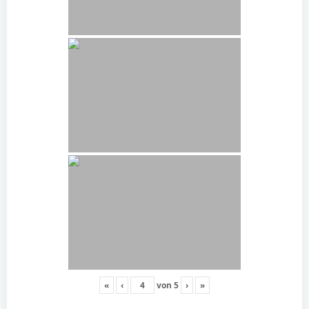
«
‹
von
5
›
»