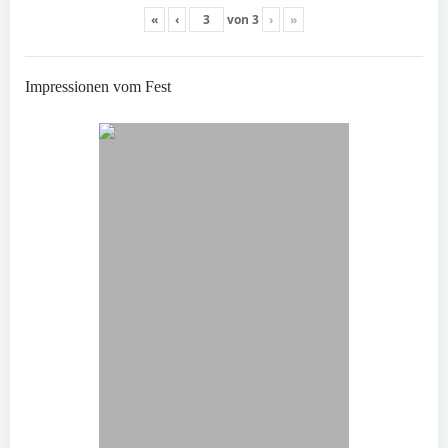
«
‹
von
3
›
»
Impressionen vom Fest