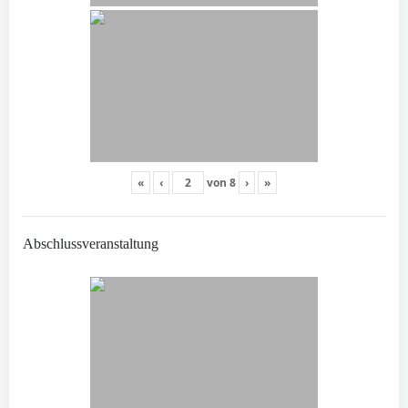
«
‹
von
8
›
»
Abschlussveranstaltung