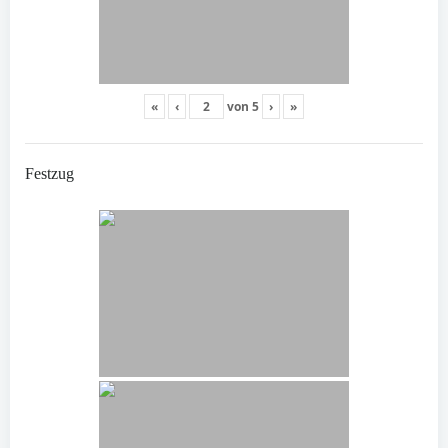
«
‹
von
5
›
»
Festzug