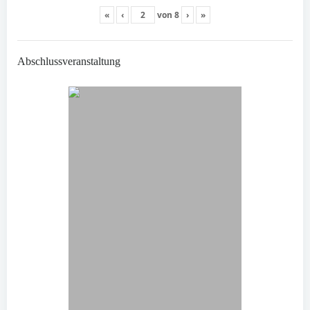
«
‹
von
8
›
»
Abschlussveranstaltung