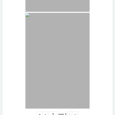
«
‹
von
3
›
»