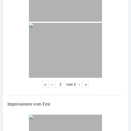
«
‹
von
3
›
»
Impressionen vom Fest