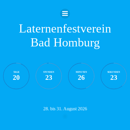
Zum
Inhalt
springen
Laternenfestverein
Bad Homburg
TAGE
STUNDEN
MINUTEN
SEKUNDEN
20
23
26
22
28. bis 31. August 2026