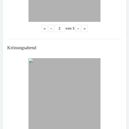
«
‹
von
5
›
»
Krönungsabend