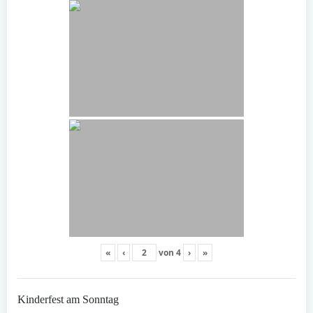
«
‹
von
4
›
»
Kinderfest am Sonntag