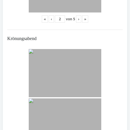
«
‹
von
5
›
»
Krönungsabend