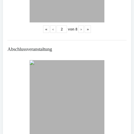
«
‹
von
8
›
»
Abschlussveranstaltung