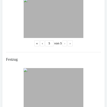
«
‹
von
5
›
»
Festzug