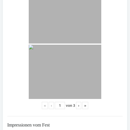
«
‹
von
3
›
»
Impressionen vom Fest