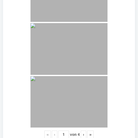
«
‹
von
4
›
»