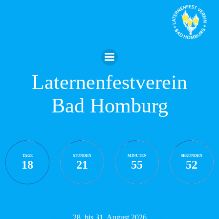
Zum
Inhalt
springen
Laternenfestverein
Bad Homburg
TAGE
STUNDEN
MINUTEN
SEKUNDEN
18
21
55
51
28. bis 31. August 2026