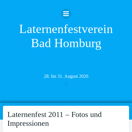
Zum
Inhalt
springen
Laternenfestverein
Bad Homburg
28. bis 31. August 2026
Laternenfest 2011 – Fotos und
Impressionen