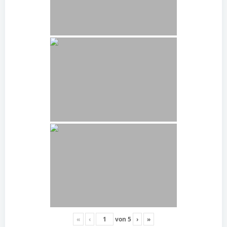
«
‹
von
5
›
»