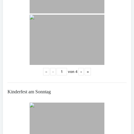
«
‹
von
4
›
»
Kinderfest am Sonntag