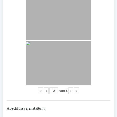
«
‹
von
8
›
»
Abschlussveranstaltung