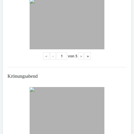
«
‹
von
5
›
»
Krönungsabend