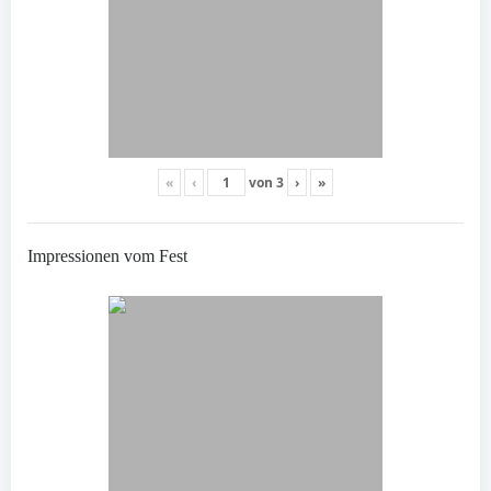
«
‹
von
3
›
»
Impressionen vom Fest